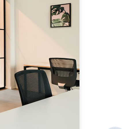
Hello! I'm RiA, your Ai assistant.
How can I help?