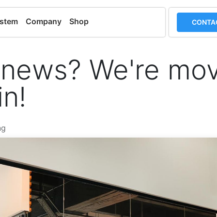
ystem
Company
Shop
CONTA
 news? We're mov
in!
ng