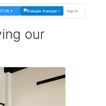
CT US →
Sign In
Français
ing our