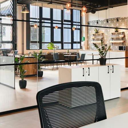
Descoperă RiA Ecosystem
Platformă integrată pentru managementul
flotei de roboți
Monitorizare în timp real și analiză date
Conectează roboți, software și servicii într-
o singură soluție
Scalabil de la 1 robot la zeci de unități
Află mai mult
Discută cu RiA