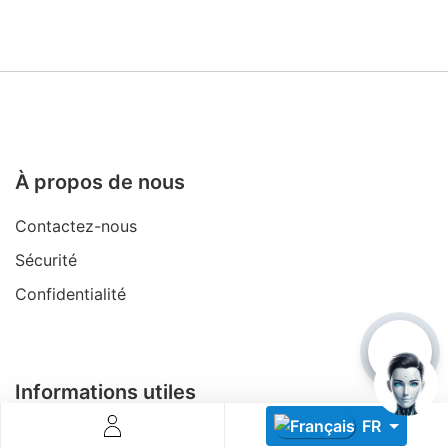
À propos de nous
Descoperă RiA Ecosystem
Platformă integrată pentru managementul flotei de roboți
Contactez-nous
Monitorizare în timp real și analiză date
Conectează roboți, software și servicii într-o singură
Sécurité
soluție
Confidentialité
Scalabil de la 1 robot la zeci de unități
Află mai mult
Discută cu RiA
Informations utiles
FR
Devenez Partenaire