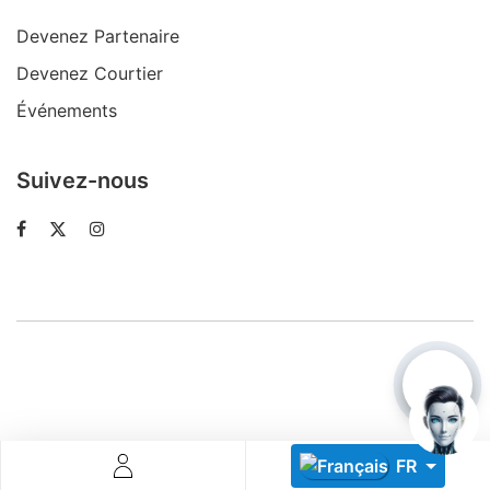
Devenez Partenaire
Devenez Courtier
Événements
Suivez-nous
Descoperă RiA Ecosystem
Platformă integrată pentru managementul flotei de roboți
Monitorizare în timp real și analiză date
Conectează roboți, software și servicii într-o singură
soluție
Scalabil de la 1 robot la zeci de unități
Află mai mult
Discută cu RiA
FR