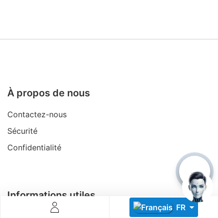
Descoperă RiA Ecosystem
À propos de nous
Platformă integrată pentru managementul flotei de roboți
Monitorizare în timp real și analiză date
Contactez-nous
Conectează roboți, software și servicii într-o singură
Sécurité
soluție
Scalabil de la 1 robot la zeci de unități
Confidentialité
Află mai mult
Discută cu RiA
Informations utiles
FR
Devenez Partenaire