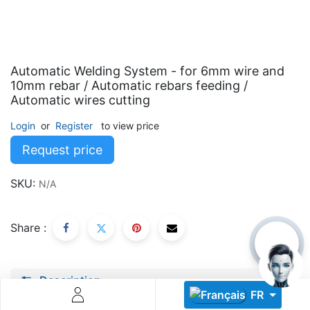
Automatic Welding System - for 6mm wire and
10mm rebar / Automatic rebars feeding /
Automatic wires cutting
Descoperă RiA Ecosystem
Login
or
Register
to view price
Platformă integrată pentru managementul flotei de roboți
Request price
Monitorizare în timp real și analiză date
Conectează roboți, software și servicii într-o singură
SKU:
N/A
soluție
Scalabil de la 1 robot la zeci de unități
Share :
Află mai mult
Discută cu RiA
Description
FR