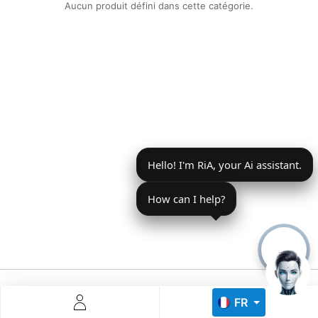
Aucun produit défini dans cette catégorie.
Descoperă RiA Ecosystem
Platformă integrată pentru managementul flotei de roboți
Hello! I'm RiA, your Ai assistant.
Monitorizare în timp real și analiză date
Conectează roboți, software și servicii într-o singură
soluție
How can I help?
Scalabil de la 1 robot la zeci de unități
Află mai mult
Discută cu RiA
FR