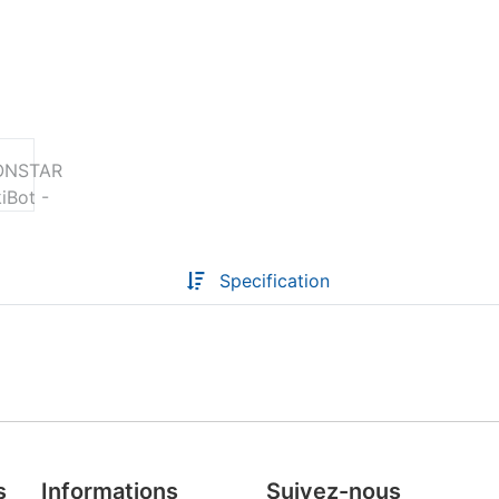
Descoperă RiA Ecosystem
Platformă integrată pentru managementul
flotei de roboți
Monitorizare în timp real și analiză date
Conectează roboți, software și servicii într-
o singură soluție
Scalabil de la 1 robot la zeci de unități
Specification
Află mai mult
Discută cu RiA
s
Informations
Suivez-nous