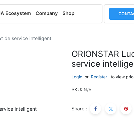
iA Ecosystem
Company
Shop
CONTA
de service intelligent
ORIONSTAR Luck
service intellige
Login
or
Register
to view pric
SKU:
N/A
Share :