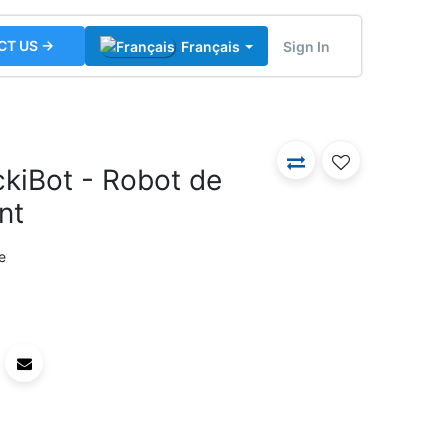
CT US →
Sign In
Français
iBot - Robot de
nt
e