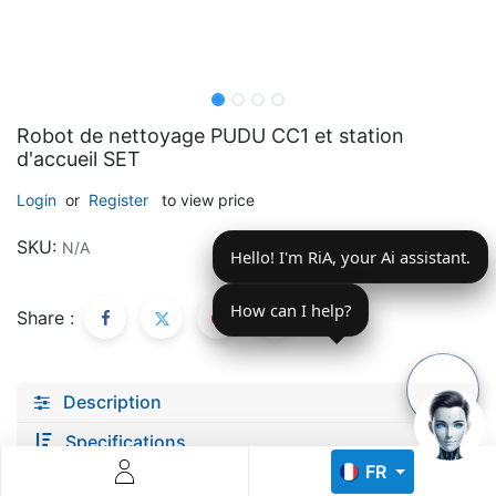
Robot de nettoyage PUDU CC1 et station
d'accueil SET
Descoperă RiA Ecosystem
Login
or
Register
to view price
Platformă integrată pentru managementul flotei de roboți
SKU:
N/A
Hello! I'm RiA, your Ai assistant.
Monitorizare în timp real și analiză date
Conectează roboți, software și servicii într-o singură
soluție
How can I help?
Share :
Scalabil de la 1 robot la zeci de unități
Află mai mult
Discută cu RiA
Description
Specifications
FR
documents