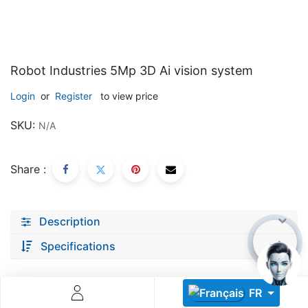
Robot Industries 5Mp 3D Ai vision system
Login
or
Register
to view price
Descoperă RiA Ecosystem
SKU:
N/A
Platformă integrată pentru managementul flotei de roboți
Monitorizare în timp real și analiză date
Share :
Conectează roboți, software și servicii într-o singură
soluție
Scalabil de la 1 robot la zeci de unități
Description
Află mai mult
Discută cu RiA
Specifications
FR