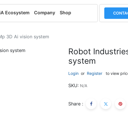
iA Ecosystem
Company
Shop
CONTA
Mp 3D Ai vision system
Robot Industrie
system
Login
or
Register
to view pric
SKU:
N/A
Share :