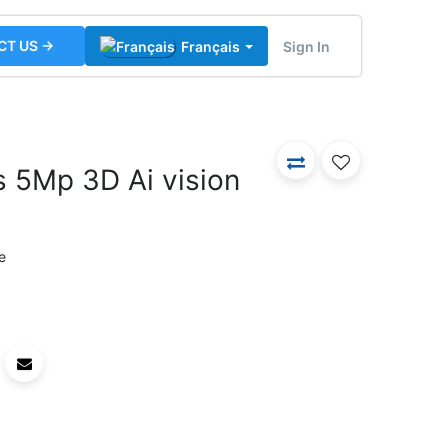
CT US →
Sign In
Français
s 5Mp 3D Ai vision
e