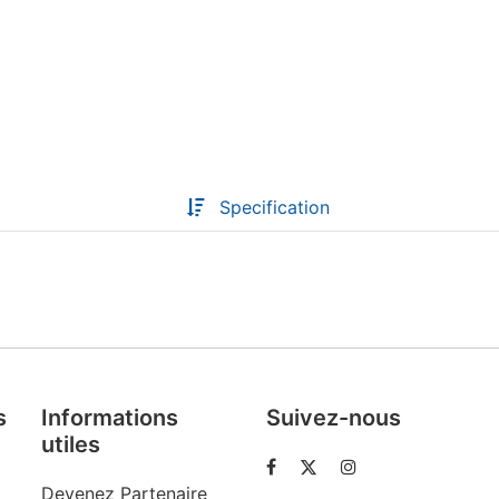
Descoperă RiA Ecosystem
Platformă integrată pentru managementul
flotei de roboți
Monitorizare în timp real și analiză date
Conectează roboți, software și servicii într-
Specification
o singură soluție
Scalabil de la 1 robot la zeci de unități
Află mai mult
Discută cu RiA
s
Informations
Suivez-nous
utiles
Devenez Partenaire