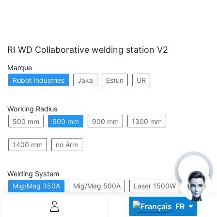
RI WD Collaborative welding station V2
Marque
Robot Industries
Jaka
Estun
UR
Descoperă RiA Ecosystem
Platformă integrată pentru managementul flotei de roboți
Working Radius
Monitorizare în timp real și analiză date
500 mm
600 mm
900 mm
1300 mm
Conectează roboți, software și servicii într-o singură
soluție
Scalabil de la 1 robot la zeci de unități
1400 mm
no Arm
Află mai mult
Discută cu RiA
Welding System
Mig/Mag 350A
Mig/Mag 500A
Laser 1500W
FR
Laser 2000W
Laser 3000W