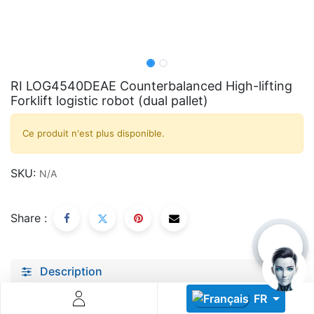
RI LOG4540DEAE Counterbalanced High-lifting
Forklift logistic robot (dual pallet)
Descoperă RiA Ecosystem
Ce produit n'est plus disponible.
Platformă integrată pentru managementul flotei de roboți
Monitorizare în timp real și analiză date
SKU:
N/A
Conectează roboți, software și servicii într-o singură
soluție
Scalabil de la 1 robot la zeci de unități
Share :
Află mai mult
Discută cu RiA
Description
Specifications
FR