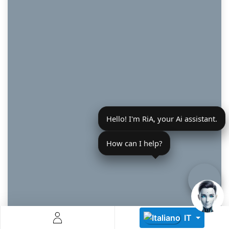
Descoperă RiA Ecosystem
Platformă integrată pentru managementul flotei de roboți
Hello! I'm RiA, your Ai assistant.
Monitorizare în timp real și analiză date
Conectează roboți, software și servicii într-o singură
soluție
How can I help?
Scalabil de la 1 robot la zeci de unități
Află mai mult
Discută cu RiA
IT