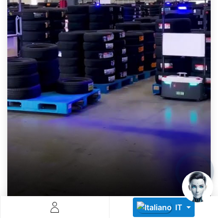
Descoperă RiA Ecosystem
Platformă integrată pentru managementul flotei de roboți
Monitorizare în timp real și analiză date
Conectează roboți, software și servicii într-o singură
soluție
Scalabil de la 1 robot la zeci de unități
Află mai mult
Discută cu RiA
IT