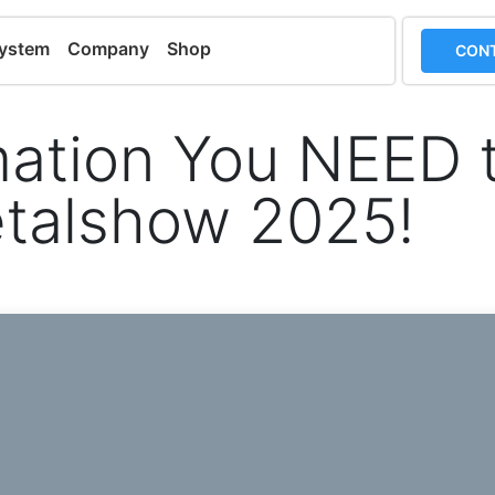
system
Company
Shop
CONT
ation You NEED 
etalshow 2025!