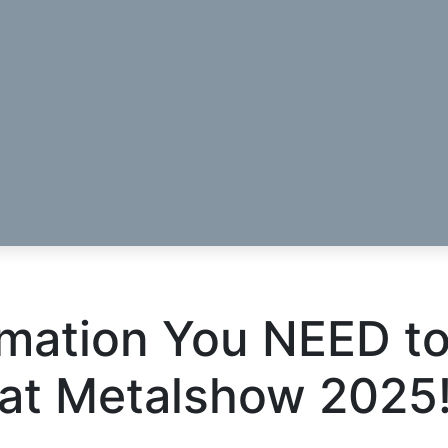
Descoperă RiA Ecosystem
Platformă integrată pentru managementul
flotei de roboți
Monitorizare în timp real și analiză date
Conectează roboți, software și servicii într-
o singură soluție
Scalabil de la 1 robot la zeci de unități
Află mai mult
Discută cu RiA
mation You NEED to
at Metalshow 2025