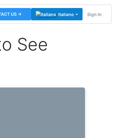
ACT US →
Sign In
Italiano
to See