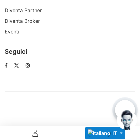
Diventa Partner
Diventa Broker
Eventi
Seguici
Descoperă RiA Ecosystem
Platformă integrată pentru managementul flotei de roboți
Monitorizare în timp real și analiză date
Conectează roboți, software și servicii într-o singură
soluție
Scalabil de la 1 robot la zeci de unități
Află mai mult
Discută cu RiA
IT