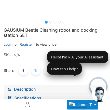
GAUSIUM Beetle Cleaning robot and docking
station SET
Descoperă RiA Ecosystem
Login
or
Register
to view price
Platformă integrată pentru managementul flotei de roboți
SKU:
N/A
Hello! I'm RiA, your Ai assistant.
Monitorizare în timp real și analiză date
Conectează roboți, software și servicii într-o singură
soluție
How can I help?
Share :
Scalabil de la 1 robot la zeci de unități
Află mai mult
Discută cu RiA
Description
Specifications
IT