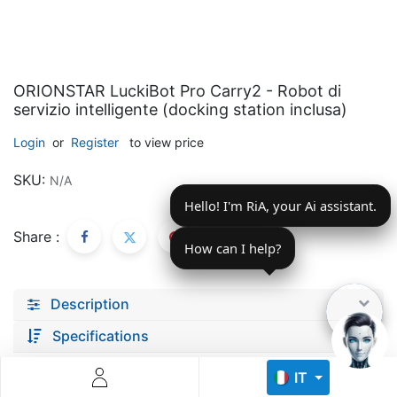
ORIONSTAR LuckiBot Pro Carry2 - Robot di
servizio intelligente (docking station inclusa)
Login
or
Register
to view price
Descoperă RiA Ecosystem
SKU:
N/A
Platformă integrată pentru managementul flotei de roboți
Hello! I'm RiA, your Ai assistant.
Monitorizare în timp real și analiză date
Conectează roboți, software și servicii într-o singură
Share :
soluție
How can I help?
Scalabil de la 1 robot la zeci de unități
Description
Află mai mult
Discută cu RiA
Specifications
IT