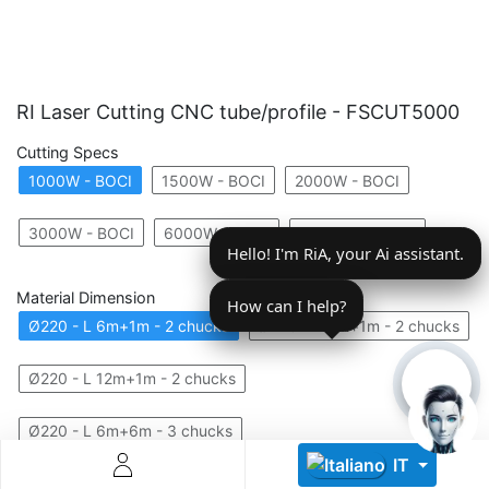
RI Laser Cutting CNC tube/profile - FSCUT5000
Cutting Specs
1000W - BOCI
1500W - BOCI
2000W - BOCI
Descoperă RiA Ecosystem
Platformă integrată pentru managementul flotei de roboți
3000W - BOCI
6000W - BOCI
12.000W - BOCI
Hello! I'm RiA, your Ai assistant.
Monitorizare în timp real și analiză date
Conectează roboți, software și servicii într-o singură
Material Dimension
soluție
How can I help?
Scalabil de la 1 robot la zeci de unități
Ø220 - L 6m+1m - 2 chucks
Ø220 - L 9m+1m - 2 chucks
Află mai mult
Discută cu RiA
Ø220 - L 12m+1m - 2 chucks
Ø220 - L 6m+6m - 3 chucks
IT
Ø220 - L 12m+6m - 3 chucks