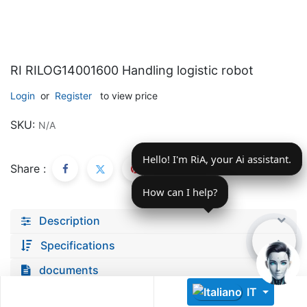
RI RILOG14001600 Handling logistic robot
Login
or
Register
to view price
Descoperă RiA Ecosystem
SKU:
N/A
Platformă integrată pentru managementul flotei de roboți
Hello! I'm RiA, your Ai assistant.
Monitorizare în timp real și analiză date
Share :
Conectează roboți, software și servicii într-o singură
soluție
How can I help?
Scalabil de la 1 robot la zeci de unități
Description
Află mai mult
Discută cu RiA
Specifications
documents
IT