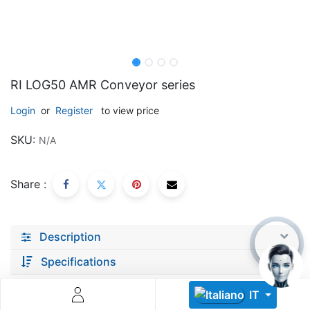
RI LOG50 AMR Conveyor series
Login
or
Register
to view price
Descoperă RiA Ecosystem
SKU:
N/A
Platformă integrată pentru managementul flotei de roboți
Monitorizare în timp real și analiză date
Conectează roboți, software și servicii într-o singură
Share :
soluție
Scalabil de la 1 robot la zeci de unități
Description
Află mai mult
Discută cu RiA
Specifications
IT