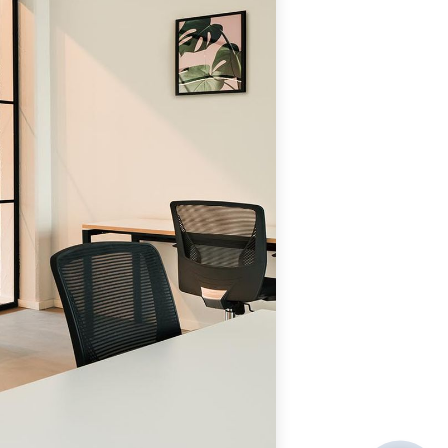
Hello! I'm RiA, your Ai assistant.
How can I help?