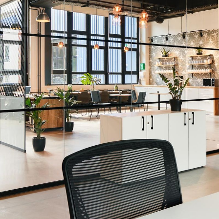
Descoperă RiA Ecosystem
Platformă integrată pentru managementul
flotei de roboți
Monitorizare în timp real și analiză date
Conectează roboți, software și servicii într-
o singură soluție
Scalabil de la 1 robot la zeci de unități
Află mai mult
Discută cu RiA