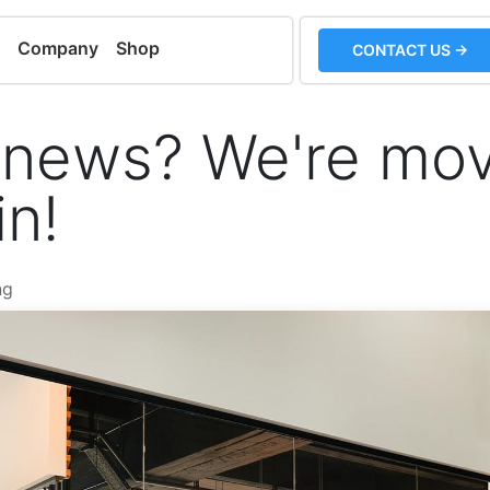
m
Company
Shop
CONTACT US →
 news? We're mov
in!
ng