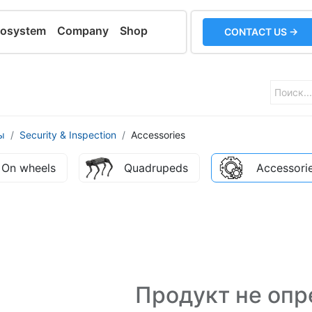
cosystem
Company
Shop
CONTACT US →
ы
Security & Inspection
Accessories
On wheels
Quadrupeds
Accessori
Продукт не опр