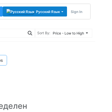
Sign In
Русский Язык
Sort By:
Price - Low to High
es
еделен