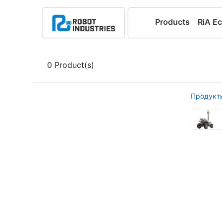
Products
RiA E
0
Product(s)
Продукт