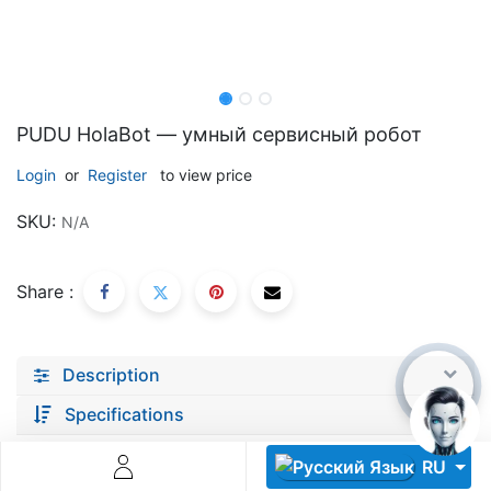
PUDU HolaBot — умный сервисный робот
Login
or
Register
to view price
Descoperă RiA Ecosystem
SKU:
N/A
Platformă integrată pentru managementul flotei de roboți
Monitorizare în timp real și analiză date
Conectează roboți, software și servicii într-o singură
Share :
soluție
Scalabil de la 1 robot la zeci de unități
Description
Află mai mult
Discută cu RiA
Specifications
RU