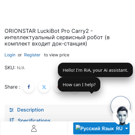
ORIONSTAR LuckiBot Pro Carry2 -
интеллектуальный сервисный робот (в
комплект входит док-станция)
Descoperă RiA Ecosystem
Login
or
Register
to view price
Platformă integrată pentru managementul flotei de roboți
SKU:
N/A
Hello! I'm RiA, your Ai assistant.
Monitorizare în timp real și analiză date
Conectează roboți, software și servicii într-o singură
soluție
How can I help?
Share :
Scalabil de la 1 robot la zeci de unități
Află mai mult
Discută cu RiA
Description
Specifications
RU