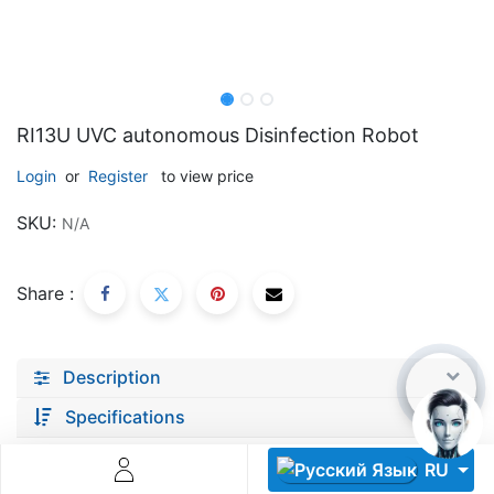
RI13U UVC autonomous Disinfection Robot
Login
or
Register
to view price
Descoperă RiA Ecosystem
SKU:
N/A
Platformă integrată pentru managementul flotei de roboți
Monitorizare în timp real și analiză date
Conectează roboți, software și servicii într-o singură
Share :
soluție
Scalabil de la 1 robot la zeci de unități
Description
Află mai mult
Discută cu RiA
Specifications
RU