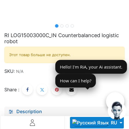
RI LOG15003000C_IN Counterbalanced logistic
robot
Descoperă RiA Ecosystem
Этот товар больше не доступен.
Platformă integrată pentru managementul flotei de roboți
Hello! I'm RiA, your Ai assistant.
Monitorizare în timp real și analiză date
SKU:
N/A
Conectează roboți, software și servicii într-o singură
soluție
How can I help?
Scalabil de la 1 robot la zeci de unități
Share :
Află mai mult
Discută cu RiA
Description
Specifications
RU