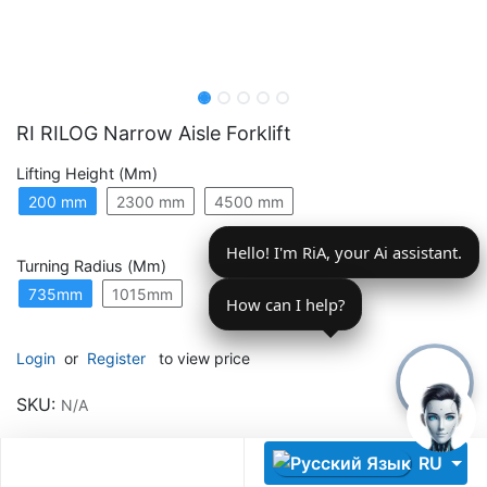
RI RILOG Narrow Aisle Forklift
Lifting Height (mm)
Descoperă RiA Ecosystem
200 mm
2300 mm
4500 mm
Platformă integrată pentru managementul flotei de roboți
Hello! I'm RiA, your Ai assistant.
Monitorizare în timp real și analiză date
Turning Radius (mm)
Conectează roboți, software și servicii într-o singură
735mm
1015mm
soluție
How can I help?
Scalabil de la 1 robot la zeci de unități
Login
or
Register
to view price
Află mai mult
Discută cu RiA
SKU:
N/A
RU
Share :