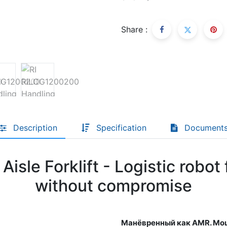
Share :
Descoperă RiA Ecosystem
Platformă integrată pentru managementul
flotei de roboți
Monitorizare în timp real și analiză date
Conectează roboți, software și servicii într-
o singură soluție
Scalabil de la 1 robot la zeci de unități
Description
Specification
Document
Află mai mult
Discută cu RiA
isle Forklift - Logistic robot 
without compromise
Манёвренный как AMR. Мощ