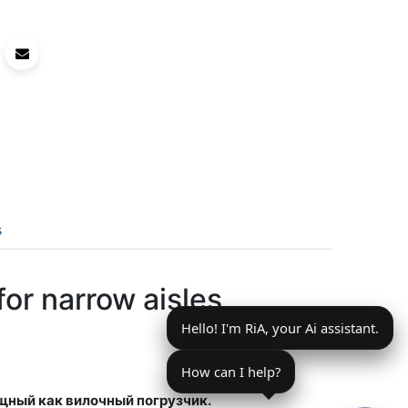
s
for narrow aisles,
Hello! I'm RiA, your Ai assistant.
How can I help?
ный как вилочный погрузчик.