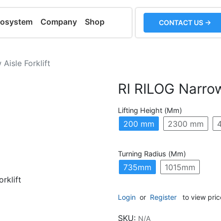
cosystem
Company
Shop
CONTACT US →
Aisle Forklift
RI RILOG Narrow 
Lifting Height (mm)
200 mm
2300 mm
Turning Radius (mm)
735mm
1015mm
Login
or
Register
to view pric
SKU:
N/A