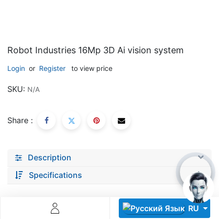
Robot Industries 16Mp 3D Ai vision system
Login
or
Register
to view price
Descoperă RiA Ecosystem
SKU:
N/A
Platformă integrată pentru managementul flotei de roboți
Monitorizare în timp real și analiză date
Share :
Conectează roboți, software și servicii într-o singură
soluție
Scalabil de la 1 robot la zeci de unități
Description
Află mai mult
Discută cu RiA
Specifications
RU