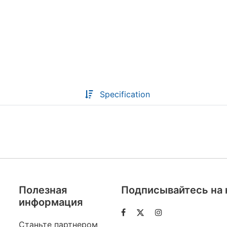
Descoperă RiA Ecosystem
Platformă integrată pentru managementul
flotei de roboți
Monitorizare în timp real și analiză date
Conectează roboți, software și servicii într-
Specification
o singură soluție
Scalabil de la 1 robot la zeci de unități
Află mai mult
Discută cu RiA
Полезная
Подписывайтесь на 
информация
Станьте партнером