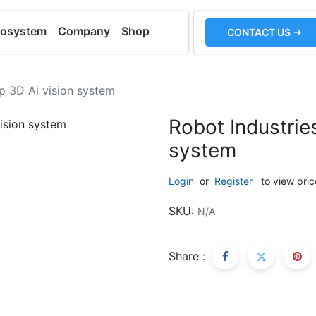
cosystem
Company
Shop
CONTACT US →
p 3D Ai vision system
Robot Industrie
system
Login
or
Register
to view pric
SKU:
N/A
Share :