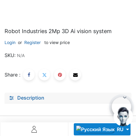
Robot Industries 2Mp 3D Ai vision system
Login
or
Register
to view price
Descoperă RiA Ecosystem
SKU:
N/A
Platformă integrată pentru managementul flotei de roboți
Monitorizare în timp real și analiză date
Share :
Conectează roboți, software și servicii într-o singură
soluție
Scalabil de la 1 robot la zeci de unități
Description
Află mai mult
Discută cu RiA
RU