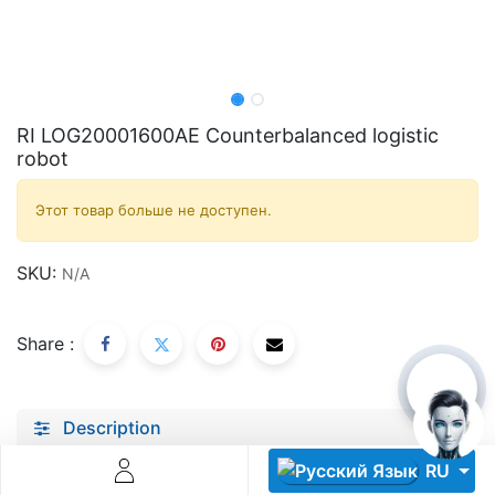
RI LOG20001600AE Counterbalanced logistic
robot
Descoperă RiA Ecosystem
Этот товар больше не доступен.
Platformă integrată pentru managementul flotei de roboți
Monitorizare în timp real și analiză date
SKU:
N/A
Conectează roboți, software și servicii într-o singură
soluție
Scalabil de la 1 robot la zeci de unități
Share :
Află mai mult
Discută cu RiA
Description
Specifications
RU