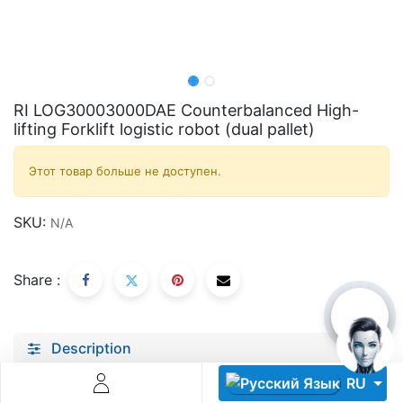
RI LOG30003000DAE Counterbalanced High-
lifting Forklift logistic robot (dual pallet)
Descoperă RiA Ecosystem
Этот товар больше не доступен.
Platformă integrată pentru managementul flotei de roboți
Monitorizare în timp real și analiză date
SKU:
N/A
Conectează roboți, software și servicii într-o singură
soluție
Scalabil de la 1 robot la zeci de unități
Share :
Află mai mult
Discută cu RiA
Description
Specifications
RU