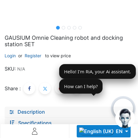
GAUSIUM Omnie Cleaning robot and docking
station SET
Descoperă RiA Ecosystem
Login
or
Register
to view price
Platformă integrată pentru managementul flotei de roboți
SKU:
N/A
Hello! I'm RiA, your Ai assistant.
Monitorizare în timp real și analiză date
Conectează roboți, software și servicii într-o singură
soluție
How can I help?
Share :
Scalabil de la 1 robot la zeci de unități
Află mai mult
Discută cu RiA
Description
Specifications
EN