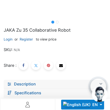
JAKA Zu 35 Collaborative Robot
Login
or
Register
to view price
Descoperă RiA Ecosystem
SKU:
N/A
Platformă integrată pentru managementul flotei de roboți
Monitorizare în timp real și analiză date
Conectează roboți, software și servicii într-o singură
Share :
soluție
Scalabil de la 1 robot la zeci de unități
Description
Află mai mult
Discută cu RiA
Specifications
EN