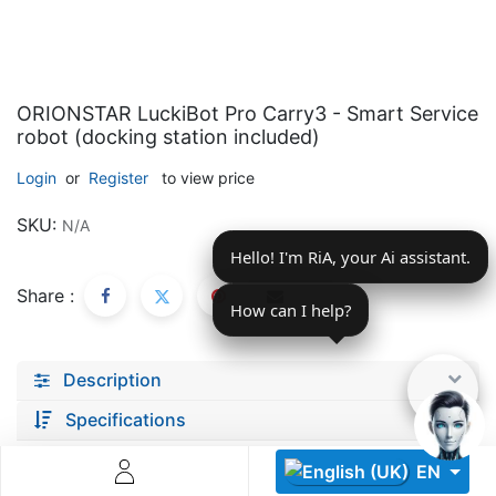
ORIONSTAR LuckiBot Pro Carry3 - Smart Service
robot (docking station included)
Login
or
Register
to view price
Descoperă RiA Ecosystem
SKU:
N/A
Platformă integrată pentru managementul flotei de roboți
Hello! I'm RiA, your Ai assistant.
Monitorizare în timp real și analiză date
Conectează roboți, software și servicii într-o singură
Share :
soluție
How can I help?
Scalabil de la 1 robot la zeci de unități
Description
Află mai mult
Discută cu RiA
Specifications
EN