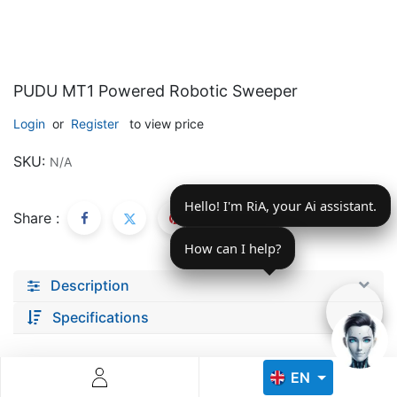
PUDU MT1 Powered Robotic Sweeper
Login
or
Register
to view price
Descoperă RiA Ecosystem
SKU:
N/A
Platformă integrată pentru managementul flotei de roboți
Hello! I'm RiA, your Ai assistant.
Monitorizare în timp real și analiză date
Share :
Conectează roboți, software și servicii într-o singură
soluție
How can I help?
Scalabil de la 1 robot la zeci de unități
Description
Află mai mult
Discută cu RiA
Specifications
EN