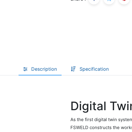
Descoperă RiA Ecosystem
Platformă integrată pentru managementul
flotei de roboți
Monitorizare în timp real și analiză date
Conectează roboți, software și servicii într-
o singură soluție
Scalabil de la 1 robot la zeci de unități
Description
Specification
Află mai mult
Discută cu RiA
Digital Twi
As the first digital twin syste
FSWELD constructs the workst