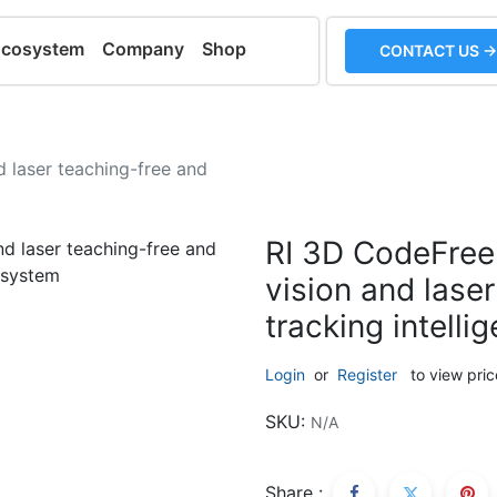
Ecosystem
Company
Shop
CONTACT US →
 laser teaching-free and
RI 3D CodeFree
vision and lase
tracking intell
Login
or
Register
to view pric
SKU:
N/A
Share :