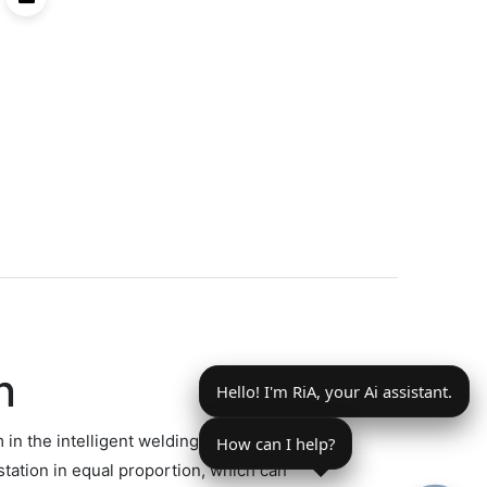
n
Hello! I'm RiA, your Ai assistant.
m in the intelligent welding industry,
How can I help?
ation in equal proportion, which can