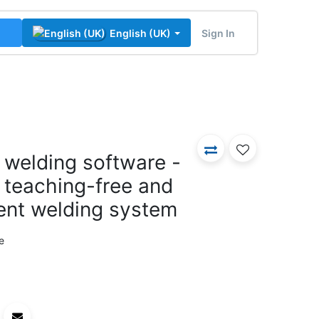
Sign In
English (UK)
 welding software -
r teaching-free and
igent welding system
e