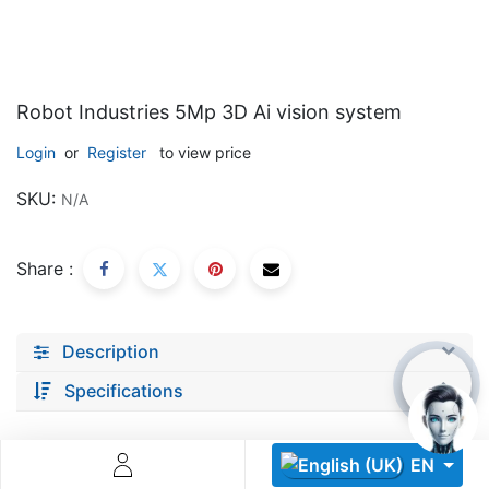
Robot Industries 5Mp 3D Ai vision system
Login
or
Register
to view price
Descoperă RiA Ecosystem
SKU:
N/A
Platformă integrată pentru managementul flotei de roboți
Monitorizare în timp real și analiză date
Share :
Conectează roboți, software și servicii într-o singură
soluție
Scalabil de la 1 robot la zeci de unități
Description
Află mai mult
Discută cu RiA
Specifications
EN