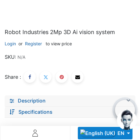
Robot Industries 2Mp 3D Ai vision system
Login
or
Register
to view price
Descoperă RiA Ecosystem
SKU:
N/A
Platformă integrată pentru managementul flotei de roboți
Monitorizare în timp real și analiză date
Share :
Conectează roboți, software și servicii într-o singură
soluție
Scalabil de la 1 robot la zeci de unități
Description
Află mai mult
Discută cu RiA
Specifications
EN