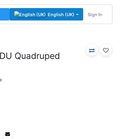
Sign In
English (UK)
EDU Quadruped
e