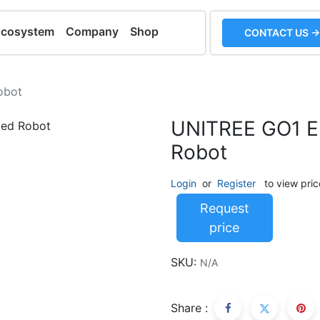
Ecosystem
Company
Shop
CONTACT US →
obot
UNITREE GO1 
Robot
Login
or
Register
to view pric
Request
price
SKU:
N/A
Share :