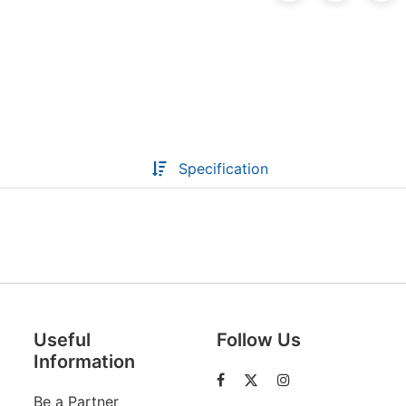
Descoperă RiA Ecosystem
Platformă integrată pentru managementul
flotei de roboți
Monitorizare în timp real și analiză date
Conectează roboți, software și servicii într-
Specification
o singură soluție
Scalabil de la 1 robot la zeci de unități
Află mai mult
Discută cu RiA
Useful
Follow Us
Information
Be a Partner