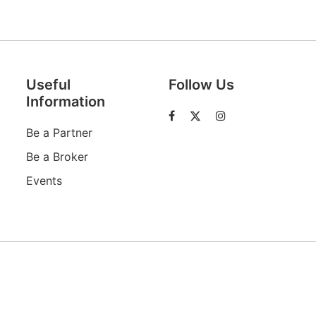
Descoperă RiA Ecosystem
Platformă integrată pentru managementul
Useful
Follow Us
flotei de roboți
Information
Monitorizare în timp real și analiză date
Conectează roboți, software și servicii într-
Be a Partner
o singură soluție
Scalabil de la 1 robot la zeci de unități
Be a Broker
Events
Află mai mult
Discută cu RiA