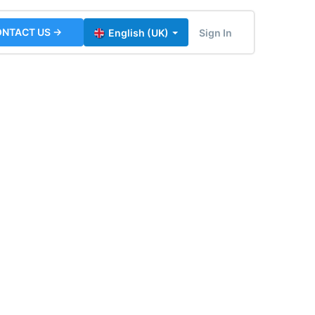
NTACT US →
Sign In
English (UK)