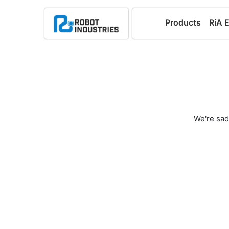
Products
RiA 
We're sad