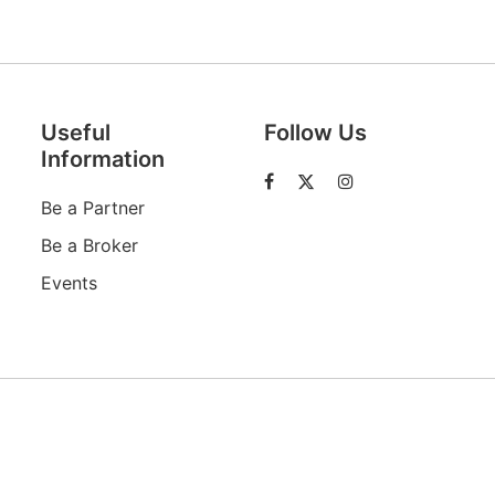
Descoperă RiA Ecosystem
Platformă integrată pentru managementul
Useful
Follow Us
flotei de roboți
Information
Monitorizare în timp real și analiză date
Conectează roboți, software și servicii într-
Be a Partner
o singură soluție
Scalabil de la 1 robot la zeci de unități
Be a Broker
Events
Află mai mult
Discută cu RiA