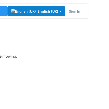
Sign In
English (UK)
erflowing.