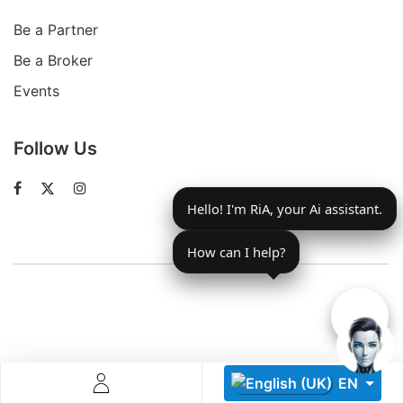
Be a Partner
Be a Broker
Events
Follow Us
Descoperă RiA Ecosystem
Platformă integrată pentru managementul flotei de roboți
Hello! I'm RiA, your Ai assistant.
Monitorizare în timp real și analiză date
Conectează roboți, software și servicii într-o singură
soluție
How can I help?
Scalabil de la 1 robot la zeci de unități
Află mai mult
Discută cu RiA
EN