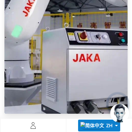
Descoperă RiA Ecosystem
Platformă integrată pentru managementul flotei de roboți
Monitorizare în timp real și analiză date
Conectează roboți, software și servicii într-o singură
soluție
Scalabil de la 1 robot la zeci de unități
Află mai mult
Discută cu RiA
ZH