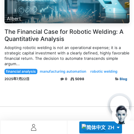
Albert
The Financial Case for Robotic Welding: A
Quantitative Analysis
Adopting robotic welding is not an operational expense; it is a
strategic capital investment with a clearly defined, highly favorable
Descoperă RiA Ecosystem
financial return. The decision to automate transcends simple
Platformă integrată pentru managementul flotei de roboți
argum...
Monitorizare în timp real și analiză date
financial analysis
manufacturing automation
robotic welding
Conectează roboți, software și servicii într-o singură
2025年7月22日
0
5098
Blog
soluție
Scalabil de la 1 robot la zeci de unități
Află mai mult
Discută cu RiA
ZH