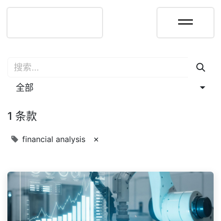
全部
1 条款
×
financial analysis