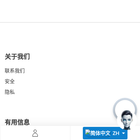
关于我们
Descoperă RiA Ecosystem
Platformă integrată pentru managementul flotei de roboți
联系我们
Monitorizare în timp real și analiză date
Conectează roboți, software și servicii într-o singură
安全
soluție
隐私
Scalabil de la 1 robot la zeci de unități
Află mai mult
Discută cu RiA
有用信息
ZH
成为合作伙伴