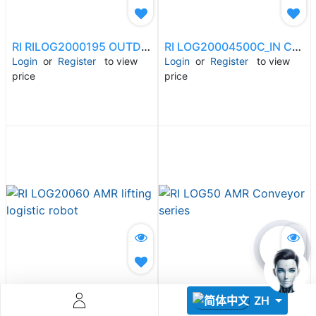
RI RILOG2000195 OUTDOOR Handling logistic robot
RI LOG20004500C_IN Counterbalanced logistic robot
Login
or
Register
to view
Login
or
Register
to view
price
price
Descoperă RiA Ecosystem
Platformă integrată pentru managementul flotei de roboți
Monitorizare în timp real și analiză date
Conectează roboți, software și servicii într-o singură
soluție
Scalabil de la 1 robot la zeci de unități
Află mai mult
Discută cu RiA
RI LOG20060 AMR lifting logistic robot
RI LOG50 AMR Conveyor series
ZH
Login
or
Register
to view
Login
or
Register
to view