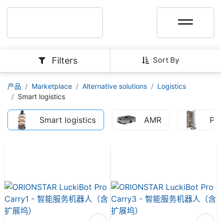
Filters
Sort By
产品
Marketplace
Alternative solutions
Logistics
Smart logistics
Smart logistics
AMR
Pic