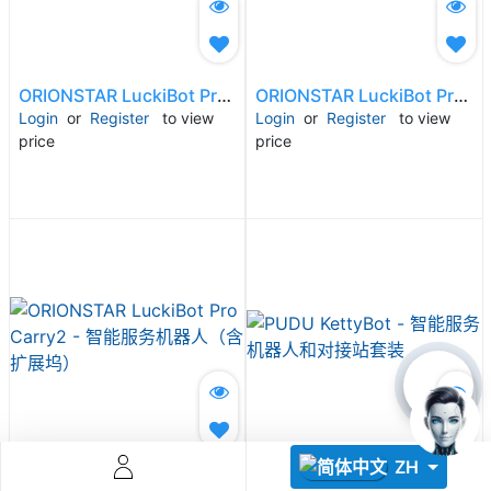
ORIONSTAR LuckiBot Pro Carry1 - 智能服务机器人（含扩展坞）
ORIONSTAR LuckiBot Pro Carry3 - 智能服务机器人（含扩展坞）
Login
or
Register
to view
Login
or
Register
to view
price
price
Descoperă RiA Ecosystem
Platformă integrată pentru managementul flotei de roboți
Monitorizare în timp real și analiză date
Conectează roboți, software și servicii într-o singură
soluție
Scalabil de la 1 robot la zeci de unități
Află mai mult
Discută cu RiA
ZH
ORIONSTAR LuckiBot Pro Carry2 - 智能服务机器人（含扩展坞）
PUDU KettyBot - 智能服务机器人和对接站套装